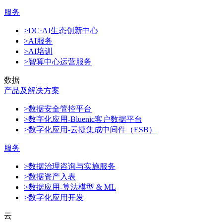
服务
>DC·AI生态创新中心
>AI服务
>AI培训
>智算中心运营服务
数据
产品及解决方案
>数据安全管控平台
>数字化应用-Bluenic客户数据平台
>数字化应用-云捷集成中间件（ESB）
服务
>数据治理咨询与实施服务
>数据资产入表
>数据应用-算法模型 & ML
>数字化应用开发
云